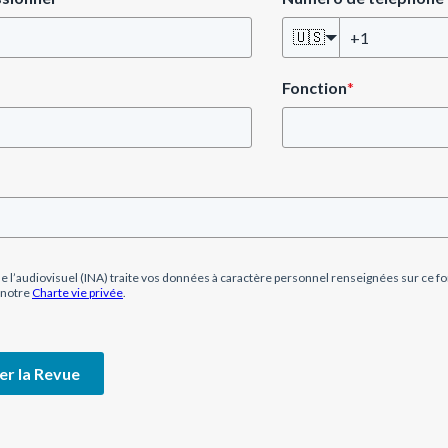
🇺🇸
Fonction
*
l de l’audiovisuel (INA) traite vos données à caractère personnel renseignées sur ce f
 notre
Charte vie privée
.
er la Revue