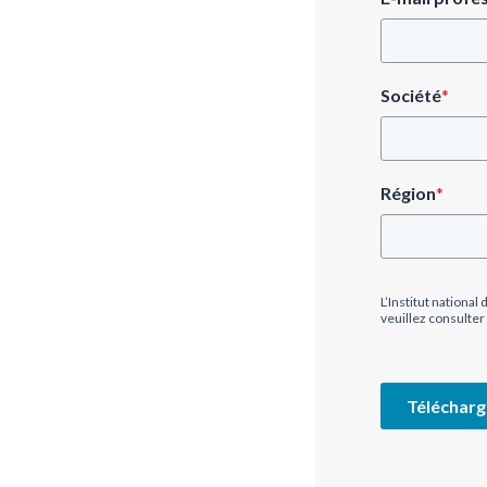
Société
*
Région
*
L’Institut nationa
veuillez consulter
Télécharg